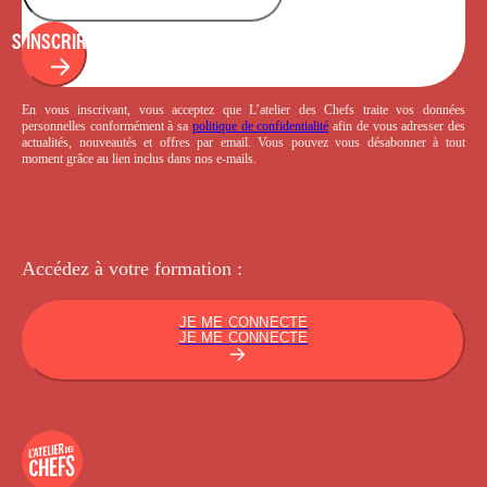
S'INSCRIRE
En vous inscrivant, vous acceptez que L’atelier des Chefs traite vos données
personnelles conformément à sa
politique de confidentialité
afin de vous adresser des
actualités, nouveautés et offres par email. Vous pouvez vous désabonner à tout
moment grâce au lien inclus dans nos e-mails.
Accédez à votre
formation :
JE ME CONNECTE
JE ME CONNECTE