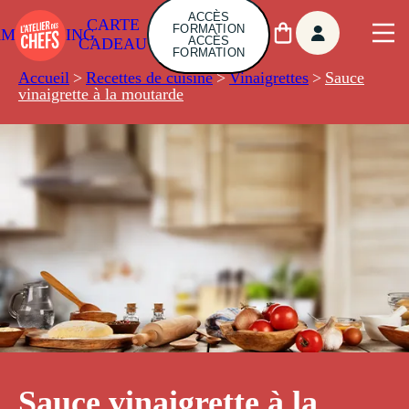
ACCÈS
CARTE
FORMATION
AMBUILDING
ACCÈS
CADEAU
FORMATION
Accueil
>
Recettes de cuisine
>
Vinaigrettes
>
Sauce
vinaigrette à la moutarde
Sauce vinaigrette à la