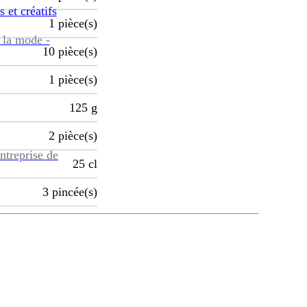
s et créatifs
1
pièce(s)
 la mode -
10
pièce(s)
1
pièce(s)
125
g
2
pièce(s)
ntreprise de
25
cl
3
pincée(s)