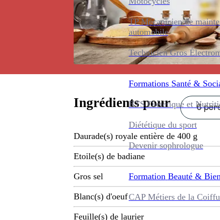
Motocycles
TP Mécanicien de maint
automobile
Technicien Gros Électro
Formations
Santé & Soci
Ingrédients pour
BTS Diététique et Nutrit
6 pers
Diététique du sport
Daurade(s) royale entière de 400 g
Devenir sophrologue
Etoile(s) de badiane
Formation
Beauté & Bien
Gros sel
Blanc(s) d'oeuf
CAP Métiers de la Coiffu
Feuille(s) de laurier