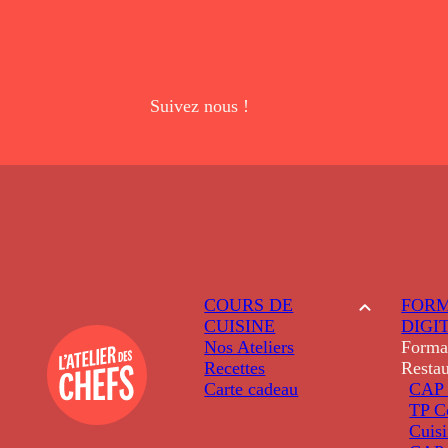
Suivez nous !
COURS DE
FORM
CUISINE
DIGI
Nos Ateliers
Forma
Recettes
Restau
Carte cadeau
CAP 
TP C
Cuis