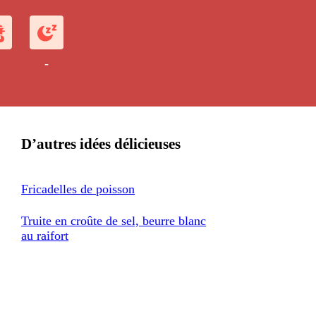
-
D’autres idées délicieuses
Fricadelles de poisson
Truite en croûte de sel, beurre blanc
au raifort