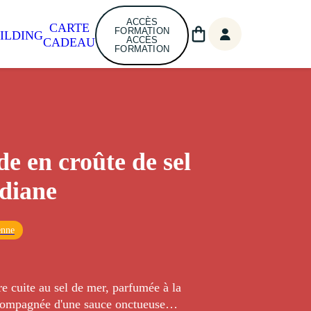
ACCÈS
CARTE
FORMATION
ILDING
ACCÈS
CADEAU
FORMATION
e en croûte de sel
adiane
enne
e cuite au sel de mer, parfumée à la
compagnée d'une sauce onctueuse