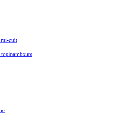
 mi-cuit
 topinambours
me