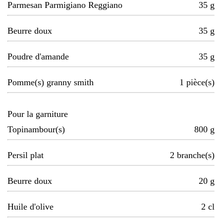
Parmesan Parmigiano Reggiano
35
g
Beurre doux
35
g
Poudre d'amande
35
g
Pomme(s) granny smith
1
pièce(s)
Pour la garniture
Topinambour(s)
800
g
Persil plat
2
branche(s)
Beurre doux
20
g
Huile d'olive
2
cl