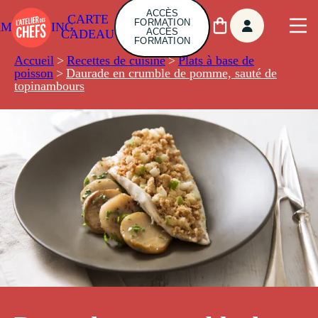
ACCÈS
CARTE
FORMATION
AMBUILDING
ACCÈS
CADEAU
FORMATION
Accueil
>
Recettes de cuisine
>
Plats à base de
poisson
>
Daurade en crumble de pomme, sauté de
topinambours