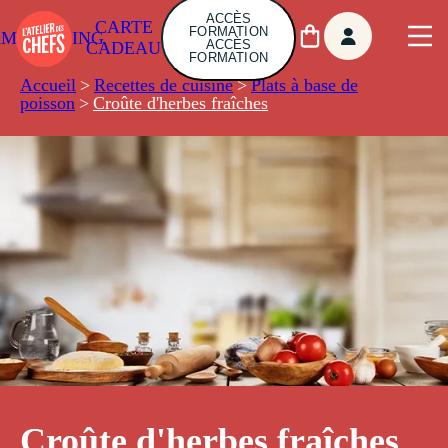
ACCÈS
CARTE
FORMATION
AMBUILDING
ACCÈS
CADEAU
FORMATION
Accueil
>
Recettes de cuisine
>
Plats à base de
poisson
>
Croûte d'herbes fraîches
Croûte d'herbes fraîches