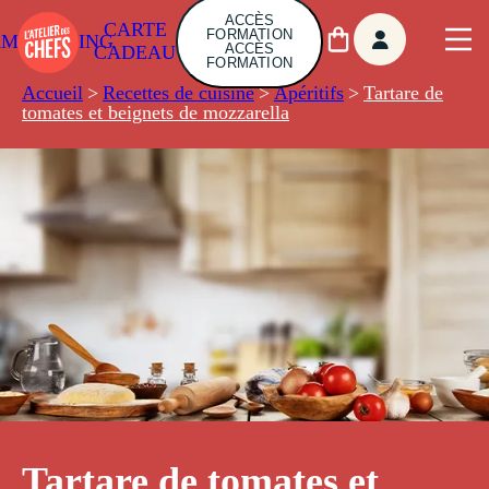
ACCÈS
CARTE
FORMATION
AMBUILDING
ACCÈS
CADEAU
FORMATION
Accueil
>
Recettes de cuisine
>
Apéritifs
>
Tartare de
tomates et beignets de mozzarella
Tartare de tomates et