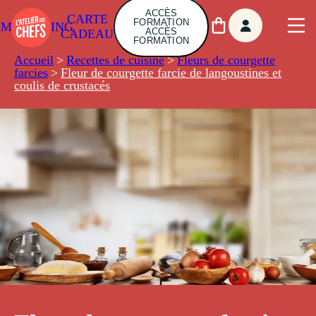
ACCÈS
CARTE
FORMATION
AMBUILDING
ACCÈS
CADEAU
FORMATION
Accueil
>
Recettes de cuisine
>
Fleurs de courgette
farcies
>
Fleur de courgette farcie de langoustines et
coulis de crustacés