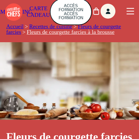
ACCÈS
CARTE
FORMATION
AMBUILDING
ACCÈS
CADEAU
FORMATION
Accueil
>
Recettes de cuisine
>
Fleurs de courgette
farcies
>
Fleurs de courgette farcies à la brousse
Fleurs de courgette farcies