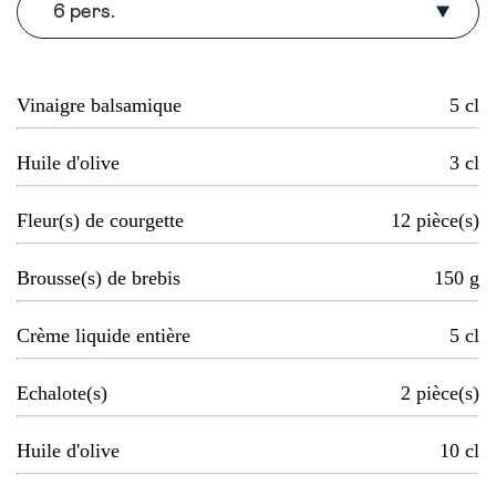
6 pers.
Vinaigre balsamique
5
cl
Huile d'olive
3
cl
Fleur(s) de courgette
12
pièce(s)
Brousse(s) de brebis
150
g
Crème liquide entière
5
cl
Echalote(s)
2
pièce(s)
Huile d'olive
10
cl