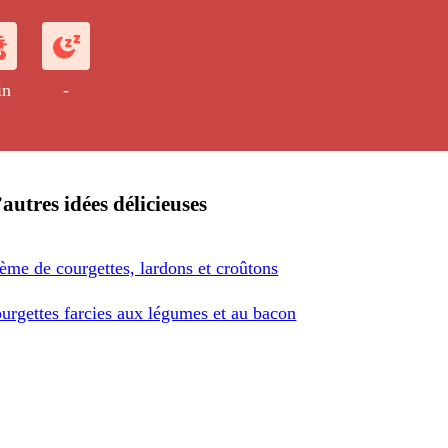
rcies d'une mousseline de poisson et de
in
-
autres idées délicieuses
ème de courgettes, lardons et croûtons
urgettes farcies aux légumes et au bacon