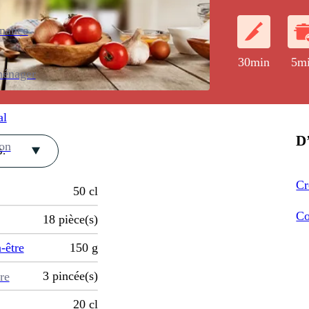
; cuites et fa
courgettes.
enance
30min
5m
ménager
al
D’
ion
.
Cr
50
cl
Co
18
pièce(s)
-être
150
g
3
pincée(s)
re
20
cl