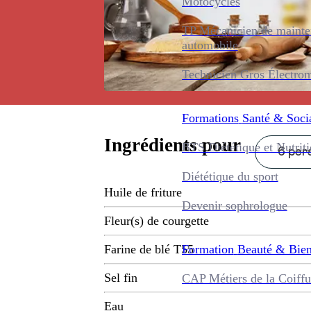
Motocycles
TP Mécanicien de maint
automobile
Technicien Gros Électro
Formations
Santé & Soci
Ingrédients pour
BTS Diététique et Nutrit
6 pers
Diététique du sport
Huile de friture
Devenir sophrologue
Fleur(s) de courgette
Formation
Beauté & Bien
Farine de blé T55
Sel fin
CAP Métiers de la Coiffu
Eau