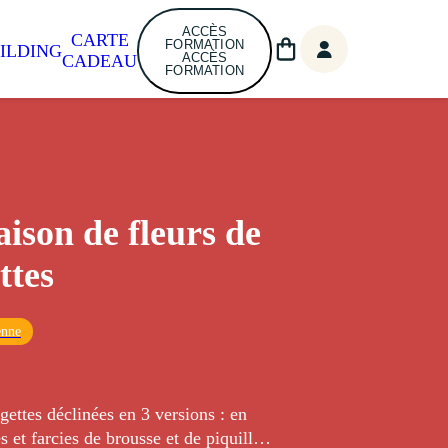
ACCÈS
CARTE
FORMATION
ILDING
ACCÈS
CADEAU
FORMATION
aison de fleurs de
ttes
enne
gettes déclinées en 3 versions : en
s et farcies de brousse et de piquillos