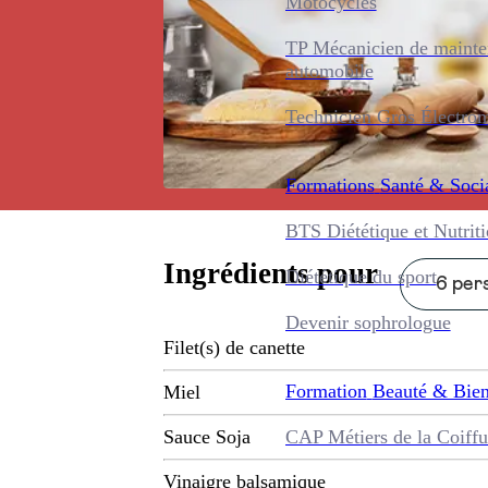
Motocycles
TP Mécanicien de maint
automobile
Technicien Gros Électro
Formations
Santé & Soci
BTS Diététique et Nutrit
Ingrédients pour
Diététique du sport
6 pers
Devenir sophrologue
Filet(s) de canette
Formation
Beauté & Bien
Miel
CAP Métiers de la Coiffu
Sauce Soja
Vinaigre balsamique