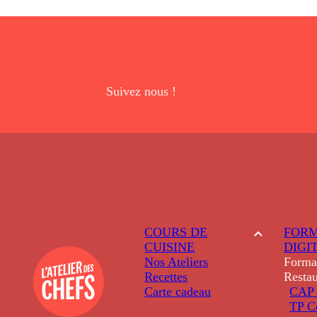
Suivez nous !
COURS DE
FORM
CUISINE
DIGI
Nos Ateliers
Forma
Recettes
Restau
Carte cadeau
CAP 
TP C