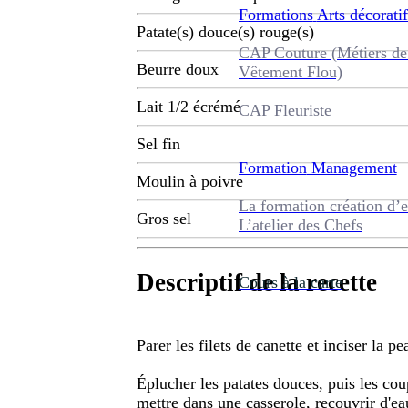
Formations
Arts décoratif
Patate(s) douce(s) rouge(s)
CAP Couture (Métiers de
Beurre doux
Vêtement Flou)
Lait 1/2 écrémé
CAP Fleuriste
Sel fin
Formation
Management
Moulin à poivre
La formation création d’e
Gros sel
L’atelier des Chefs
Descriptif de la recette
Cours à la carte
Parer les filets de canette et inciser la pe
Éplucher les patates douces, puis les cou
mettre dans une casserole, recouvrir d'eau