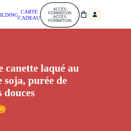
ACCÈS
CARTE
FORMATION
ILDING
ACCÈS
CADEAU
FORMATION
de canette laqué au
e soja, purée de
s douces
se