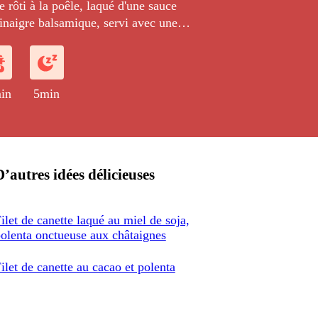
e rôti à la poêle, laqué d'une sauce
vinaigre balsamique, servi avec une
se de patates douces.
in
5min
D’autres idées délicieuses
ilet de canette laqué au miel de soja,
olenta onctueuse aux châtaignes
ilet de canette au cacao et polenta