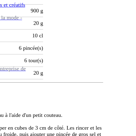
s et créatifs
900
g
 la mode -
20
g
10
cl
6
pincée(s)
6
tour(s)
ntreprise de
20
g
au à l'aide d'un petit couteau.
per en cubes de 3 cm de côté. Les rincer et les
 froide, puis ajouter une pincée de gros sel et