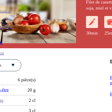
Filet de canett
soja, miel et 
enance
purée moelleu
ménager
30min
25m
al
ion
.
F
6
pièce(s)
p
-être
20
g
F
re
2
cl
3
cl