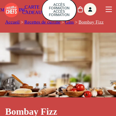
ACCÈS
CARTE
FORMATION
AMBUILDING
ACCÈS
CADEAU
FORMATION
Accueil
>
Recettes de cuisine
>
Gins
>
Bombay Fizz
Bombay Fizz