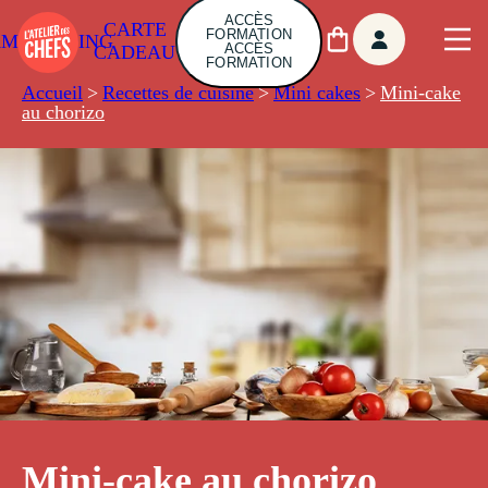
ACCÈS
CARTE
FORMATION
AMBUILDING
ACCÈS
CADEAU
FORMATION
Accueil
>
Recettes de cuisine
>
Mini cakes
>
Mini-cake
au chorizo
Mini-cake au chorizo