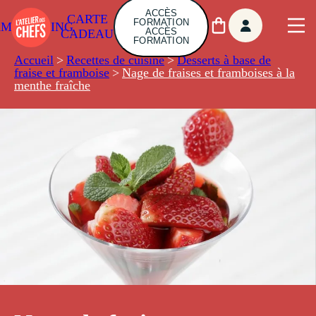
ACCÈS
CARTE
FORMATION
AMBUILDING
ACCÈS
CADEAU
FORMATION
Accueil
>
Recettes de cuisine
>
Desserts à base de
fraise et framboise
>
Nage de fraises et framboises à la
menthe fraîche