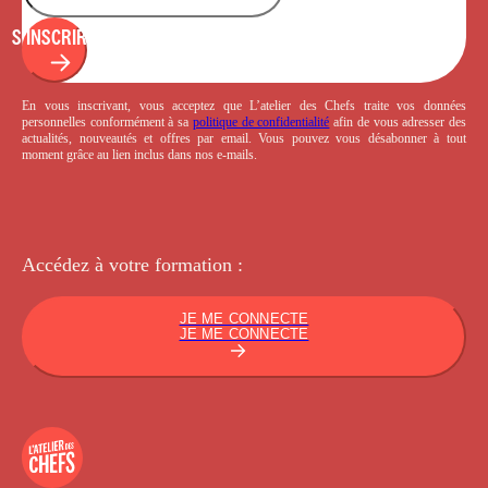
S'INSCRIRE
En vous inscrivant, vous acceptez que L’atelier des Chefs traite vos données
personnelles conformément à sa
politique de confidentialité
afin de vous adresser des
actualités, nouveautés et offres par email. Vous pouvez vous désabonner à tout
moment grâce au lien inclus dans nos e-mails.
Accédez à votre
formation :
JE ME CONNECTE
JE ME CONNECTE