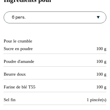
6 pers.
Pour le crumble
Sucre en poudre
100
g
Poudre d'amande
100
g
Beurre doux
100
g
Farine de blé T55
100
g
Sel fin
1
pincée(s)