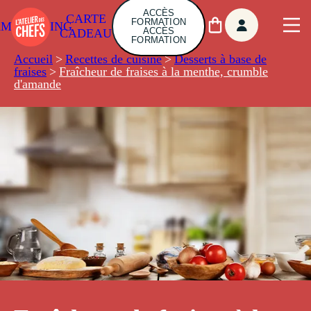
ACCÈS
CARTE
FORMATION
AMBUILDING
ACCÈS
CADEAU
FORMATION
Accueil
>
Recettes de cuisine
>
Desserts à base de
fraises
>
Fraîcheur de fraises à la menthe, crumble
d'amande