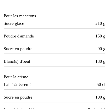
Pour les macarons
Sucre glace
210
g
Poudre d'amande
150
g
Sucre en poudre
90
g
Blanc(s) d'oeuf
130
g
Pour la crème
Lait 1/2 écrémé
50
cl
Sucre en poudre
100
g