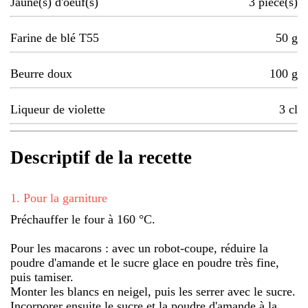
Jaune(s) d'oeuf(s)
3
pièce(s)
Farine de blé T55
50
g
Beurre doux
100
g
Liqueur de violette
3
cl
Descriptif de la recette
1
.
Pour la garniture
Préchauffer le four à 160 °C.
Pour les macarons : avec un robot-coupe, réduire la
poudre d'amande et le sucre glace en poudre très fine,
puis tamiser.
Monter les blancs en neigel, puis les serrer avec le sucre.
Incorporer ensuite le sucre et la poudre d'amande à la