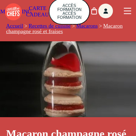
ACCÈS
CARTE
FORMATION
AMBUILDING
ACCÈS
CADEAU
FORMATION
Accueil
>
Recettes de cuisine
>
Macarons
>
Macaron
champagne rosé et fraises
Macaron champagne rosé