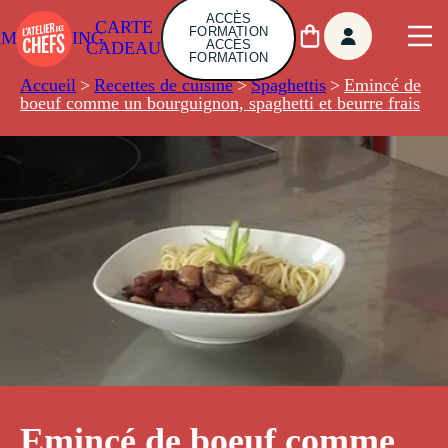
ACCÈS
CARTE
FORMATION
AMBUILDING
ACCÈS
CADEAU
FORMATION
Accueil
>
Recettes de cuisine
>
Spaghettis
>
Emincé de
boeuf comme un bourguignon, spaghetti et beurre frais
Emincé de boeuf comme