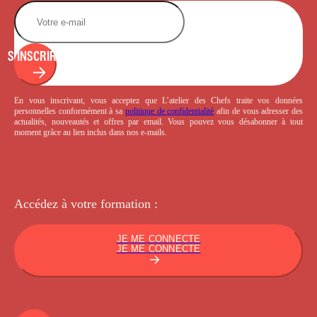
S'INSCRIRE
En vous inscrivant, vous acceptez que L’atelier des Chefs traite vos données
personnelles conformément à sa
politique de confidentialité
afin de vous adresser des
actualités, nouveautés et offres par email. Vous pouvez vous désabonner à tout
moment grâce au lien inclus dans nos e-mails.
Accédez à votre
formation :
JE ME CONNECTE
JE ME CONNECTE