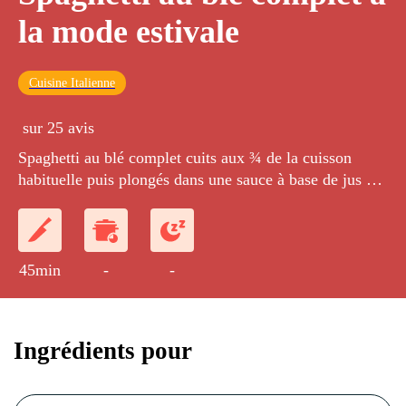
la mode estivale
Cuisine Italienne
sur 25 avis
Spaghetti au blé complet cuits aux ¾ de la cuisson
habituelle puis plongés dans une sauce à base de jus de
coquillages et agrémentés d'asperges croquantes, de
petits dés de tomates fraîches, de rondelles d'oignons
nouveaux et de basilic, et accompagnés d'un effeuillé
de dos de cabillaud.
45min
-
-
Ingrédients pour