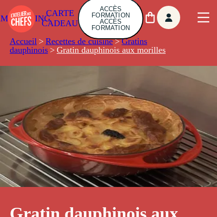
ACCÈS
CARTE
FORMATION
AMBUILDING
ACCÈS
CADEAU
FORMATION
Accueil
>
Recettes de cuisine
>
Gratins
dauphinois
>
Gratin dauphinois aux morilles
Gratin dauphinois aux