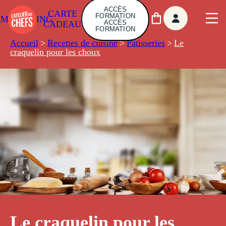
ACCÈS
CARTE
FORMATION
AMBUILDING
ACCÈS
CADEAU
FORMATION
Accueil
>
Recettes de cuisine
>
Pâtisseries
>
Le
craquelin pour les choux
Le craquelin pour les