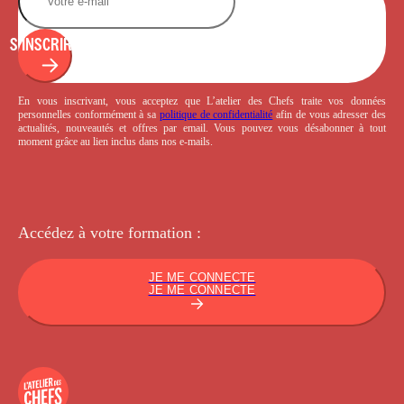
S'INSCRIRE
En vous inscrivant, vous acceptez que L’atelier des Chefs traite vos données
personnelles conformément à sa
politique de confidentialité
afin de vous adresser des
actualités, nouveautés et offres par email. Vous pouvez vous désabonner à tout
moment grâce au lien inclus dans nos e-mails.
Accédez à votre
formation :
JE ME CONNECTE
JE ME CONNECTE