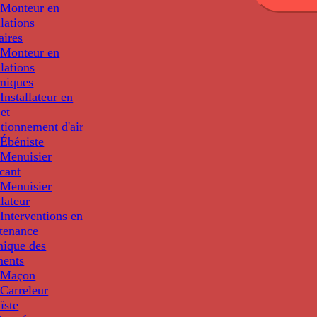
Monteur en
llations
aires
Monteur en
llations
miques
nstallateur en
 et
tionnement d'air
Ébéniste
Menuisier
cant
Menuisier
llateur
Interventions en
tenance
nique des
ments
 Maçon
Carreleur
ïste