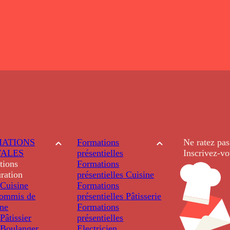
ATIONS
Formations
Ne ratez pas
TALES
présentielles
Inscrivez-vo
tions
Formations
ration
présentielles
Cuisine
Cuisine
Formations
ommis de
présentielles
Pâtisserie
ine
Formations
âtissier
présentielles
Boulanger
Electricien