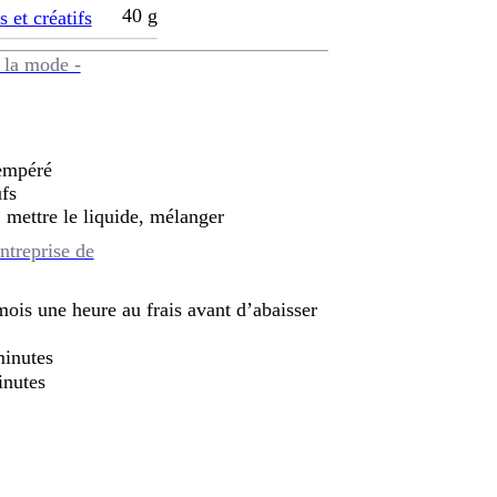
40
g
s et créatifs
 la mode -
tempéré
ufs
e, mettre le liquide, mélanger
ntreprise de
 mois une heure au frais avant d’abaisser
minutes
inutes