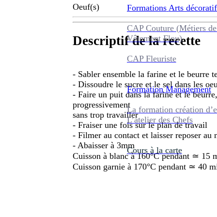
Oeuf(s)
Formations
Arts décoratif
CAP Couture (Métiers de
Vêtement Flou)
Descriptif de la recette
CAP Fleuriste
- Sabler ensemble la farine et le beurre 
- Dissoudre le sucre et le sel dans les oe
Formation
Management
- Faire un puit dans la farine et le beurr
progressivement
La formation création d’e
sans trop travailler
L’atelier des Chefs
- Fraiser une fois sur le plan de travail
- Filmer au contact et laisser reposer au
- Abaisser à 3mm
Cours à la carte
Cuisson à blanc à 160°C pendant ≃ 15 
Cuisson garnie à 170°C pendant ≃ 40 m