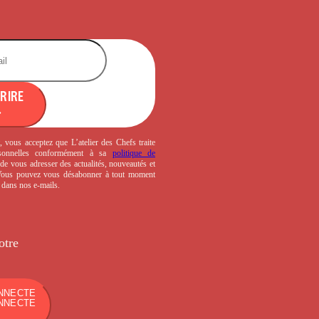
CRIRE
, vous acceptez que L’atelier des Chefs traite
sonnelles conformément à sa
politique de
de vous adresser des actualités, nouveautés et
 Vous pouvez vous désabonner à tout moment
s dans nos e-mails.
otre
NNECTE
NNECTE