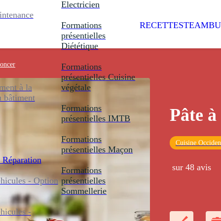
Electricien
intenance
Formations
RECETTES
TEAMBU
présentielles
Diététique
foncer
Formations
présentielles
Cuisine
ent à la
végétale
u bâtiment
Formations
Pâte à
présentielles
IMTB
Formations
Cuisine Occiden
présentielles
Maçon
 Réparation
sur 48 avis
Formations
icules - Option
présentielles
Sommellerie
icules -