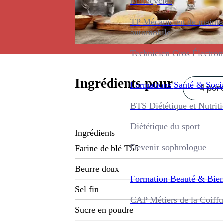
Motocycles
TP Mécanicien de maint
automobile
Technicien Gros Électro
Ingrédients pour
Formations
Santé & Soci
4 pers
BTS Diététique et Nutrit
Diététique du sport
Ingrédients
Devenir sophrologue
Farine de blé T55
Beurre doux
Formation
Beauté & Bien
Sel fin
CAP Métiers de la Coiffu
Sucre en poudre