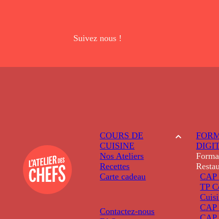
Suivez nous !
COURS DE
FORM
CUISINE
DIGI
Nos Ateliers
Forma
Recettes
Restau
Carte cadeau
CAP 
TP C
Cuis
CAP P
Contactez-nous
CAP 