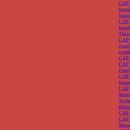
CAP 
Insta
Sanit
CAP 
Insta
Ther
CAP I
froid
condi
CAP 
CAP 
Fabri
CAP 
Insta
CAP 
Main
Tech
Bâti
CAP
CAP 
Mosa