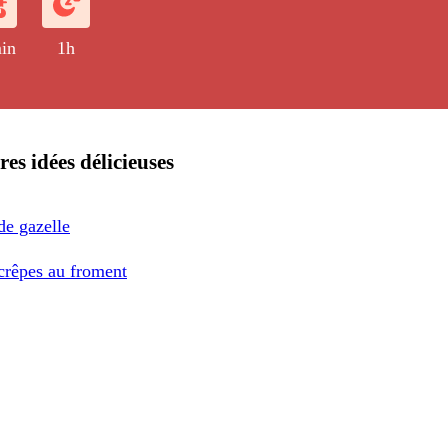
in
1h
res idées délicieuses
de gazelle
 crêpes au froment