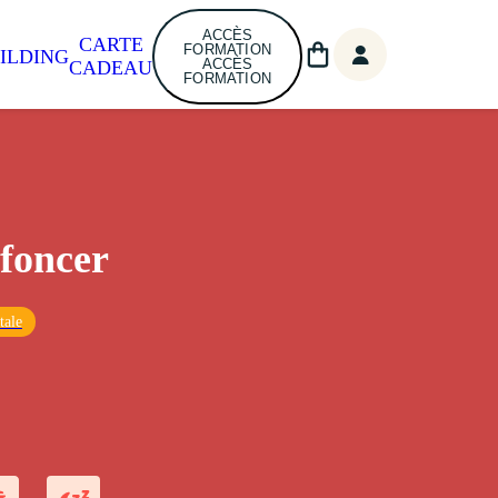
ACCÈS
CARTE
FORMATION
ILDING
ACCÈS
CADEAU
FORMATION
 foncer
tale