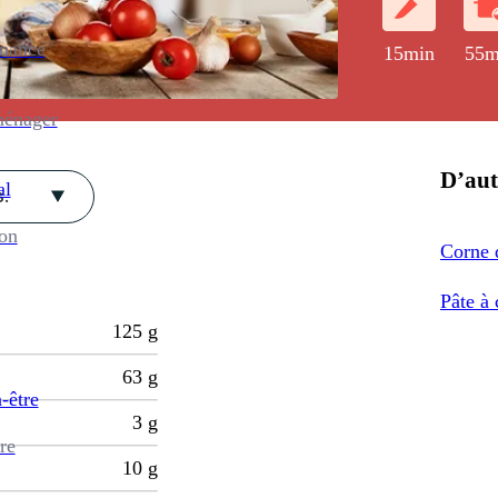
enance
15min
55m
ménager
D’aut
al
.
ion
Corne 
Pâte à
125
g
63
g
-être
3
g
re
10
g