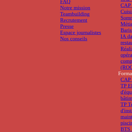
FAQ
CAP 
Notre mission
Cuis
Teambuilding
Somm
Recrutement
Métie
Presse
Baris
Espace journalistes
IA da
Nos conseils
resta
Réali
opéra
comp
(ROC
Forma
CAP 
TP El
d'éq
bâti
TP T
d'ins
main
pisci
BTS 