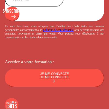
S'INSCRIRE
En vous inscrivant, vous acceptez que L’atelier des Chefs traite vos données
personnelles conformément à sa
politique de confidentialité
afin de vous adresser des
actualités, nouveautés et offres par email. Vous pouvez vous désabonner à tout
moment grâce au lien inclus dans nos e-mails.
Accédez à votre
formation :
JE ME CONNECTE
JE ME CONNECTE