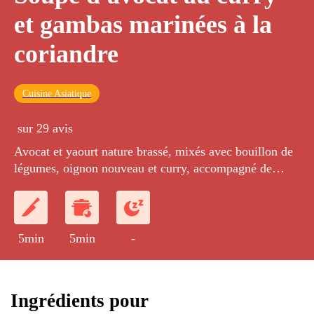
et gambas marinées à la
coriandre
Cuisine Asiatique
sur 29 avis
Avocat et yaourt nature brassé, mixés avec bouillon de
légumes, oignon nouveau et curry, accompagné de
gambas cuites marinées avec huile d'olive coriandre et
assaisonnées de piment d'Espelette et fleur de sel.
5min
5min
-
Ingrédients pour