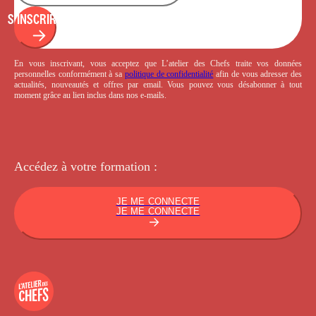
S'INSCRIRE
En vous inscrivant, vous acceptez que L’atelier des Chefs traite vos données
personnelles conformément à sa
politique de confidentialité
afin de vous adresser des
actualités, nouveautés et offres par email. Vous pouvez vous désabonner à tout
moment grâce au lien inclus dans nos e-mails.
Accédez à votre
formation :
JE ME CONNECTE
JE ME CONNECTE