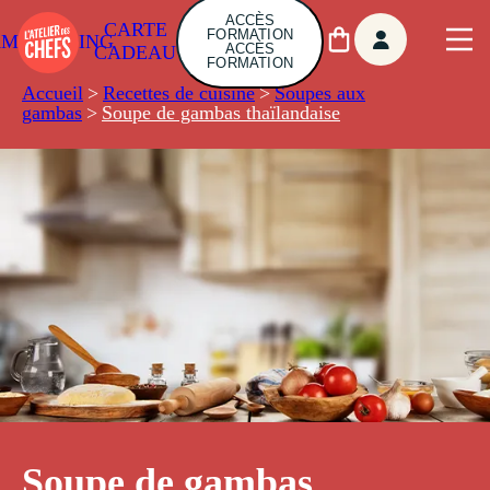
ACCÈS
CARTE
FORMATION
AMBUILDING
ACCÈS
CADEAU
FORMATION
Accueil
>
Recettes de cuisine
>
Soupes aux
gambas
>
Soupe de gambas thaïlandaise
Soupe de gambas