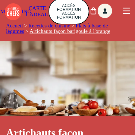
ACCÈS
CARTE
FORMATION
AMBUILDING
ACCÈS
CADEAU
FORMATION
Accueil
>
Recettes de cuisine
>
Plats à base de
légumes
>
Artichauts façon barigoule à l'orange
Artichauts façon