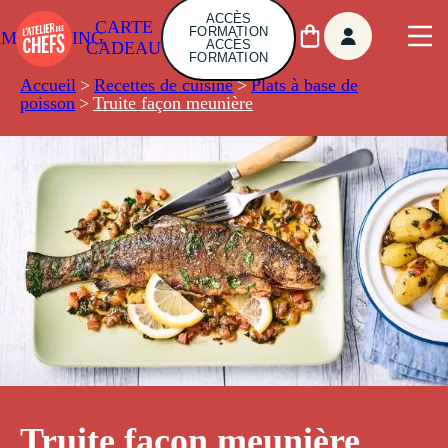
ACCÈS
CARTE
FORMATION
AMBUILDING
ACCÈS
CADEAU
FORMATION
Accueil
>
Recettes de cuisine
>
Plats à base de
poisson
>
Truite façon meunière
Truite façon meunière