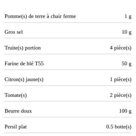
Pomme(s) de terre à chair ferme
1
g
Gros sel
10
g
Truite(s) portion
4
pièce(s)
Farine de blé T55
50
g
Citron(s) jaune(s)
1
pièce(s)
Tomate(s)
2
pièce(s)
Beurre doux
100
g
Persil plat
0.5
botte(s)