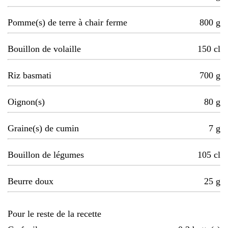
Pomme(s) de terre à chair ferme
800
g
Bouillon de volaille
150
cl
Riz basmati
700
g
Oignon(s)
80
g
Graine(s) de cumin
7
g
Bouillon de légumes
105
cl
Beurre doux
25
g
Pour le reste de la recette