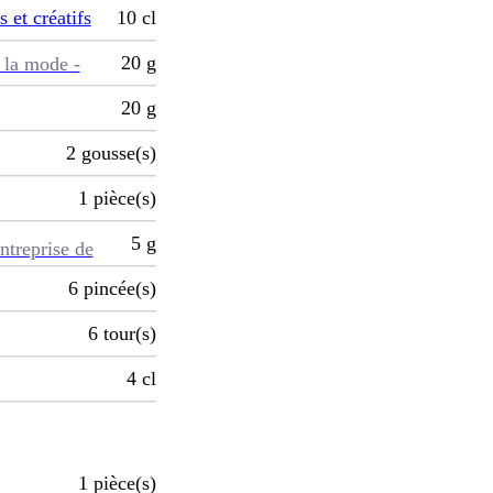
s et créatifs
10
cl
20
g
 la mode -
20
g
2
gousse(s)
1
pièce(s)
5
g
ntreprise de
6
pincée(s)
6
tour(s)
4
cl
1
pièce(s)