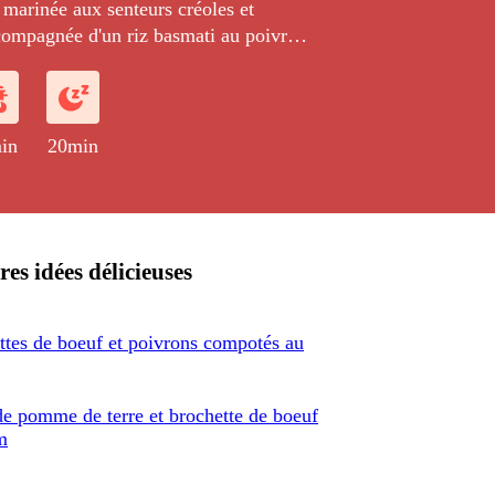
marinée aux senteurs créoles et
ccompagnée d'un riz basmati au poivron
in
20min
res idées délicieuses
ttes de boeuf et poivrons compotés au
de pomme de terre et brochette de boeuf
m