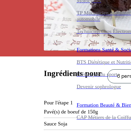
Motocycles
TP Mécanicien de maint
automobile
Technicien Gros Électro
Formations
Santé & Soci
BTS Diététique et Nutrit
Ingrédients pour
Diététique du sport
6 pers
Devenir sophrologue
Pour l'étape 1
Formation
Beauté & Bien
Pavé(s) de boeuf de 150g
CAP Métiers de la Coiffu
Sauce Soja