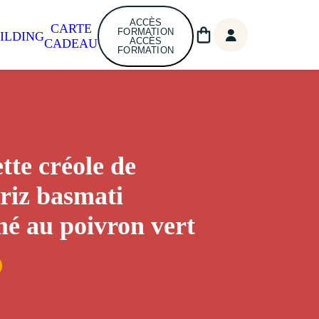
ACCÈS
CARTE
FORMATION
ILDING
ACCÈS
CADEAU
FORMATION
tte créole de
 riz basmati
é au poivron vert