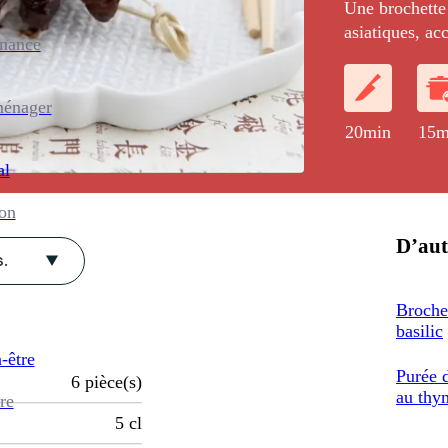
Une brochette 
asiatiques, a
enance
vert.
ménager
20min
15m
al
ion
D’aut
.
Broche
basilic
-être
Purée 
6
pièce(s)
au thy
re
5
cl