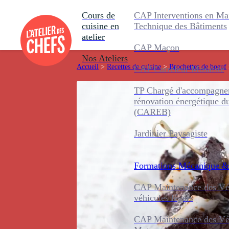
Cours de
CAP Interventions en Ma
cuisine en
Technique des Bâtiments
atelier
CAP Maçon
Nos Ateliers
Accueil
>
Recettes de cuisine
>
Brochettes de boeuf
CAP Carreleur Mosaïste
TP Chargé d'accompagnem
rénovation énergétique d
(CAREB)
Jardinier Paysagiste
Formations
Mécanique &
CAP Maintenance des Véh
véhicules légers
CAP Maintenance des Véh