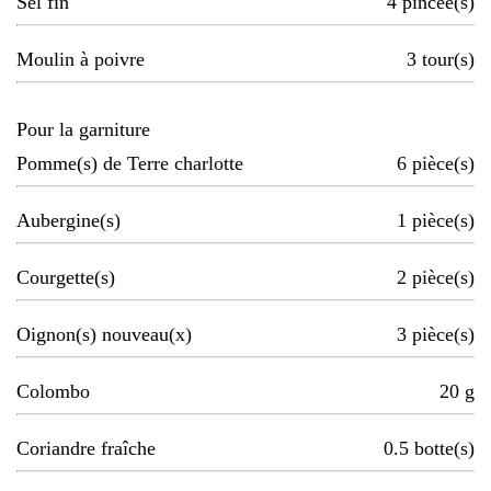
Sel fin
4
pincée(s)
Moulin à poivre
3
tour(s)
Pour la garniture
Pomme(s) de Terre charlotte
6
pièce(s)
Aubergine(s)
1
pièce(s)
Courgette(s)
2
pièce(s)
Oignon(s) nouveau(x)
3
pièce(s)
Colombo
20
g
Coriandre fraîche
0.5
botte(s)