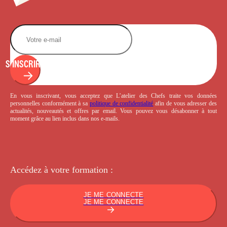
S'INSCRIRE
En vous inscrivant, vous acceptez que L’atelier des Chefs traite vos données
personnelles conformément à sa
politique de confidentialité
afin de vous adresser des
actualités, nouveautés et offres par email. Vous pouvez vous désabonner à tout
moment grâce au lien inclus dans nos e-mails.
Accédez à votre
formation :
JE ME CONNECTE
JE ME CONNECTE