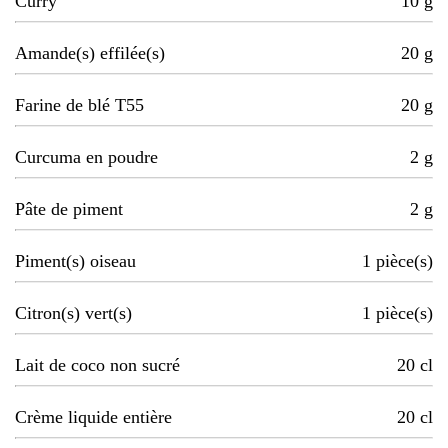
Curry
10
g
Amande(s) effilée(s)
20
g
Farine de blé T55
20
g
Curcuma en poudre
2
g
Pâte de piment
2
g
Piment(s) oiseau
1
pièce(s)
Citron(s) vert(s)
1
pièce(s)
Lait de coco non sucré
20
cl
Crème liquide entière
20
cl