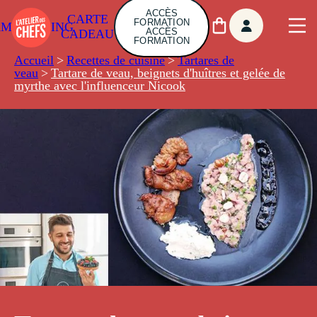
ACCÈS
CARTE
FORMATION
AMBUILDING
ACCÈS
CADEAU
FORMATION
Accueil
>
Recettes de cuisine
>
Tartares de
veau
>
Tartare de veau, beignets d'huîtres et gelée de
myrthe avec l'influenceur Nicook