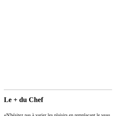
Le + du Chef
«
N'hésitez pas à varier les plaisirs en remplaçant le veau