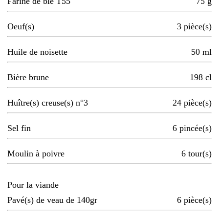
Farine de blé T55
75
g
Oeuf(s)
3
pièce(s)
Huile de noisette
50
ml
Bière brune
198
cl
Huître(s) creuse(s) n°3
24
pièce(s)
Sel fin
6
pincée(s)
Moulin à poivre
6
tour(s)
Pour la viande
Pavé(s) de veau de 140gr
6
pièce(s)