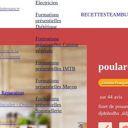
Electricien
intenance
Formations
RECETTES
TEAMBU
présentielles
Diététique
Formations
présentielles
Cuisine
ent à la
végétale
u bâtiment
Formations
poular
présentielles
IMTB
Formations
Cuisine Françai
présentielles
Maçon
 Réparation
sur 44 avis
Formations
icules - Option
présentielles
fioet de pouar
Sommellerie
djdnhsdhs ,dd
icules -