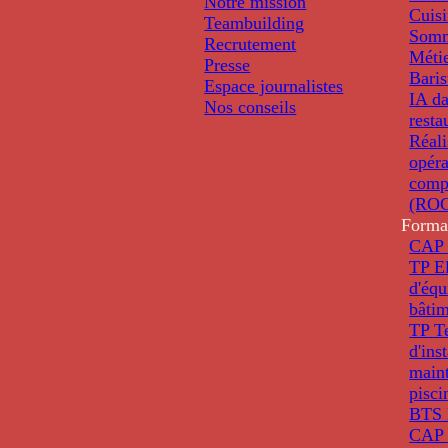
Notre mission
Cuis
Teambuilding
Somm
Recrutement
Métie
Presse
Baris
Espace journalistes
IA da
Nos conseils
resta
Réali
opéra
comp
(ROC
Forma
CAP 
TP El
d'éq
bâti
TP T
d'ins
main
pisci
BTS 
CAP 