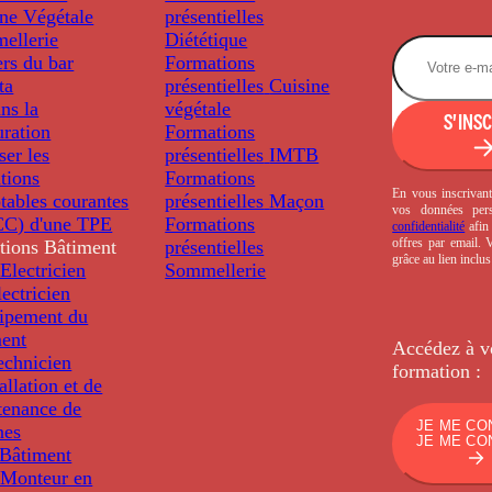
ine Végétale
présentielles
ellerie
Diététique
rs du bar
Formations
ta
présentielles
Cuisine
ns la
végétale
S'INS
uration
Formations
ser les
présentielles
IMTB
tions
Formations
En vous inscrivant
tables courantes
présentielles
Maçon
vos données per
C) d'une TPE
Formations
confidentialité
afin 
offres par email.
tions
Bâtiment
présentielles
grâce au lien inclu
Electricien
Sommellerie
ectricien
uipement du
ment
Accédez à v
echnicien
formation :
tallation et de
tenance de
JE ME CO
nes
JE ME CO
Bâtiment
Monteur en