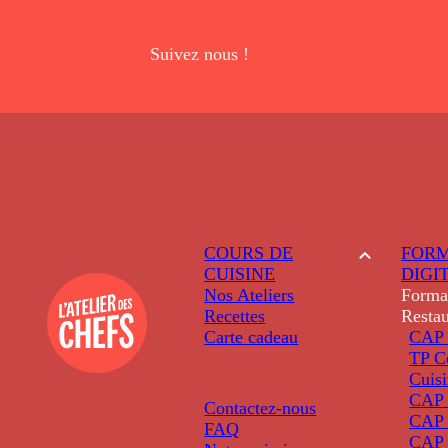
Suivez nous !
COURS DE
FORM
CUISINE
DIGI
Nos Ateliers
Forma
Recettes
Restau
Carte cadeau
CAP 
TP C
Cuis
CAP P
Contactez-nous
CAP 
FAQ
CAP 