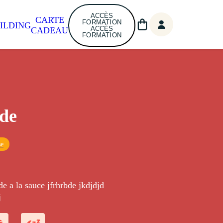
ACCÈS
CARTE
FORMATION
ILDING
ACCÈS
CADEAU
FORMATION
de
se
de a la sauce jfrhrbde jkdjdjd
j