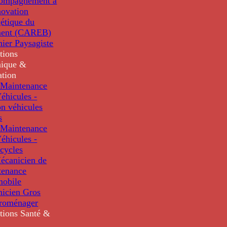
compagnement à
novation
étique du
ment (CAREB)
nier Paysagiste
tions
ique &
ation
Maintenance
éhicules -
n véhicules
s
Maintenance
éhicules -
cycles
écanicien de
tenance
mobile
nicien Gros
troménager
tions
Santé &