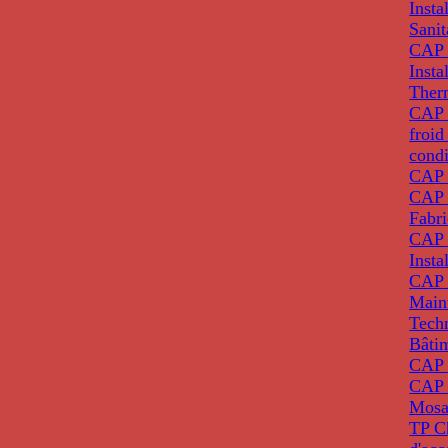
Insta
Sanit
CAP 
Insta
Ther
CAP I
froid
condi
CAP 
CAP 
Fabri
CAP 
Insta
CAP 
Main
Tech
Bâti
CAP
CAP 
Mosa
TP C