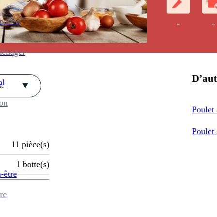
enance
-
-
ménager
D’aut
al
.
ion
Poulet 
Poulet
11
pièce(s)
1
botte(s)
-être
re