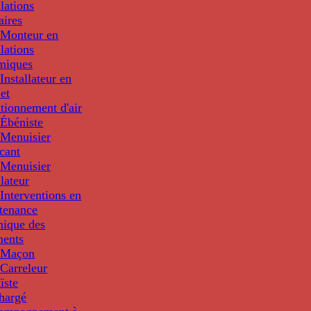
llations
aires
Monteur en
llations
miques
nstallateur en
 et
tionnement d'air
Ébéniste
Menuisier
cant
Menuisier
llateur
Interventions en
tenance
nique des
ments
 Maçon
Carreleur
ïste
hargé