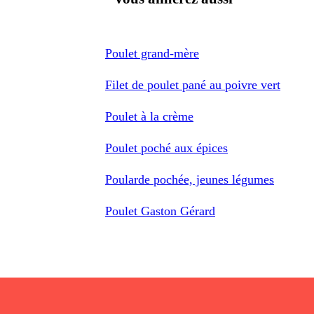
Poulet grand-mère
Filet de poulet pané au poivre vert
Poulet à la crème
Poulet poché aux épices
Poularde pochée, jeunes légumes
Poulet Gaston Gérard