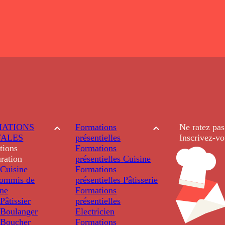
ATIONS
Formations
Ne ratez pas
TALES
présentielles
Inscrivez-vo
tions
Formations
ration
présentielles
Cuisine
Cuisine
Formations
ommis de
présentielles
Pâtisserie
ine
Formations
âtissier
présentielles
Boulanger
Electricien
Boucher
Formations