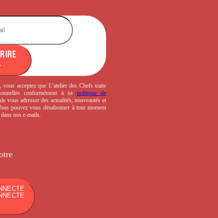
CRIRE
, vous acceptez que L’atelier des Chefs traite
sonnelles conformément à sa
politique de
de vous adresser des actualités, nouveautés et
 Vous pouvez vous désabonner à tout moment
s dans nos e-mails.
otre
NNECTE
NNECTE