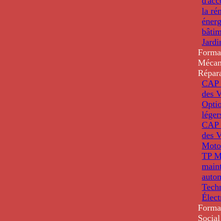
d'ac
la ré
énerg
bâti
Jardi
Forma
Mécan
Répar
CAP 
des V
Optio
léger
CAP 
des V
Moto
TP M
main
auto
Tech
Élec
Forma
Social