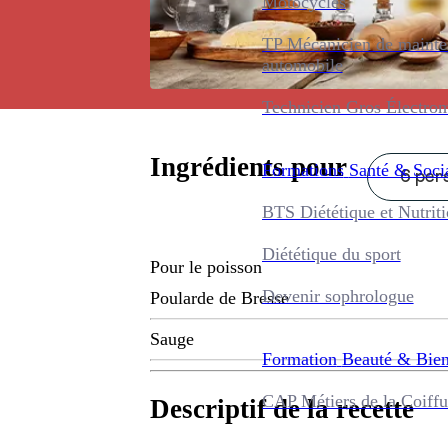
Motocycles
TP Mécanicien de maint
automobile
Technicien Gros Électro
Ingrédients pour
Formations
Santé & Soci
6 pers
BTS Diététique et Nutrit
Diététique du sport
Pour le poisson
Devenir sophrologue
Poularde de Bresse
Sauge
Formation
Beauté & Bien
CAP Métiers de la Coiffu
Descriptif de la recette