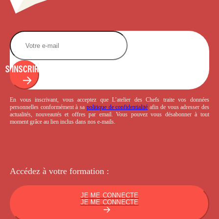
S'INSCRIRE
En vous inscrivant, vous acceptez que L’atelier des Chefs traite vos données
personnelles conformément à sa
politique de confidentialité
afin de vous adresser des
actualités, nouveautés et offres par email. Vous pouvez vous désabonner à tout
moment grâce au lien inclus dans nos e-mails.
Accédez à votre
formation :
JE ME CONNECTE
JE ME CONNECTE