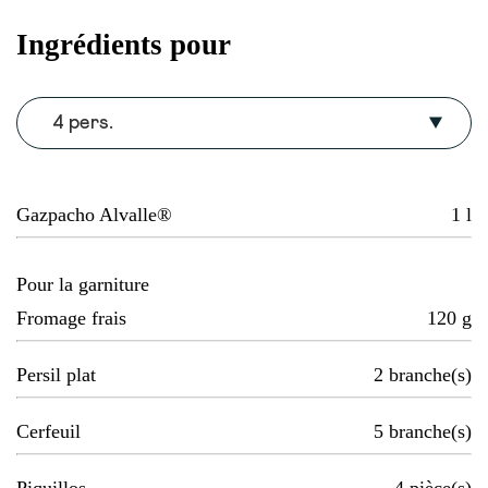
Ingrédients pour
4 pers.
Gazpacho Alvalle®
1
l
Pour la garniture
Fromage frais
120
g
Persil plat
2
branche(s)
Cerfeuil
5
branche(s)