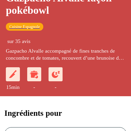
pokébowl
Cuisine Espagnole
sur 35 avis
Gazpacho Alvalle accompagné de fines tranches de
concombre et de tomates, recouvert d’une brunoise de
courgettes et de poivrons rouges et jaunes, vinaigrette
huile d’olive et vinaigre balsamique réduit, finition
avec des graines de sésames torréfiés
15min
-
-
Ingrédients pour