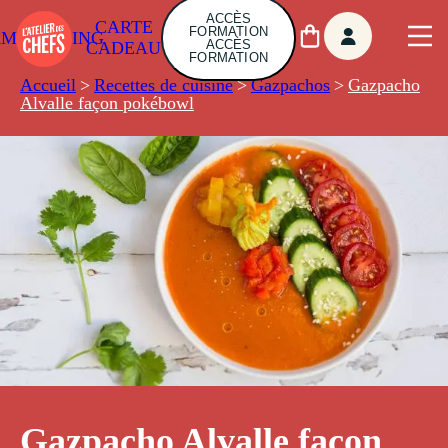
ACCÈS
CARTE
FORMATION
AMBUILDING
ACCÈS
CADEAU
FORMATION
Accueil
>
Recettes de cuisine
>
Gazpachos
>
Gazpacho
Alvalle façon pokébowl
Gazpacho Alvalle façon