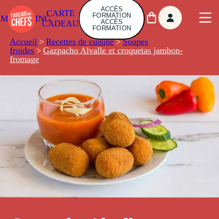
ACCÈS
CARTE
FORMATION
AMBUILDING
ACCÈS
CADEAU
FORMATION
Accueil
>
Recettes de cuisine
>
Soupes
froides
>
Gazpacho Alvalle et croquetas jambon-
fromage