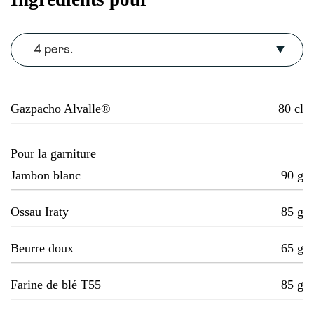
4 pers.
Gazpacho Alvalle®
80
cl
Pour la garniture
Jambon blanc
90
g
Ossau Iraty
85
g
Beurre doux
65
g
Farine de blé T55
85
g