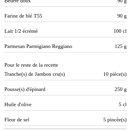
Beurre doux
90
g
Farine de blé T55
90
g
Lait 1/2 écrémé
100
cl
Parmesan Parmigiano Reggiano
125
g
Pour le reste de la recette
Tranche(s) de Jambon cru(s)
10
pièce(s)
Pousse(s) d'épinard
250
g
Huile d'olive
5
cl
Fleur de sel
5
pincée(s)