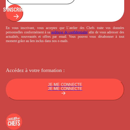
S'INSCRIRE
En vous inscrivant, vous acceptez que L’atelier des Chefs traite vos données
personnelles conformément à sa
politique de confidentialité
afin de vous adresser des
actualités, nouveautés et offres par email. Vous pouvez vous désabonner à tout
moment grâce au lien inclus dans nos e-mails.
Accédez à votre
formation :
JE ME CONNECTE
JE ME CONNECTE