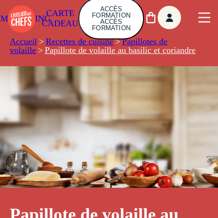
ACCÈS
CARTE
FORMATION
AMBUILDING
ACCÈS
CADEAU
FORMATION
Accueil
>
Recettes de cuisine
>
Papillotes de
volaille
>
Papillote de volaille au basilic et coriandre
Papillote de volaille au