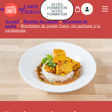
ACCÈS
CARTE
FORMATION
AMBUILDING
ACCÈS
CADEAU
FORMATION
Accueil
>
Recettes de cuisine
>
Brochettes de
poulet
>
Brochettes de poulet Satay, riz parfumé à la
cardamome