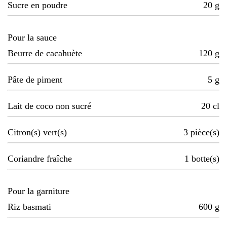
Sucre en poudre
20
g
Pour la sauce
Beurre de cacahuète
120
g
Pâte de piment
5
g
Lait de coco non sucré
20
cl
Citron(s) vert(s)
3
pièce(s)
Coriandre fraîche
1
botte(s)
Pour la garniture
Riz basmati
600
g