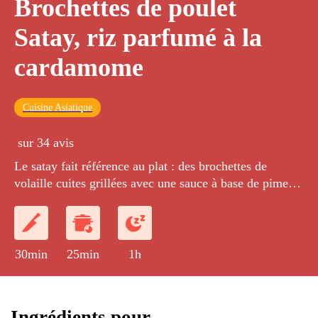
Brochettes de poulet
Satay, riz parfumé à la
cardamome
Cuisine Asiatique
sur 34 avis
Le satay fait référence au plat : des brochettes de
volaille cuites grillées avec une sauce à base de piment
et de cacahuètes d'origine indonésiennes dans laquelle
elles marinent et cuisent. C'est accompagné d'un riz cuit
avec de la cardamome, une épice douce typique de la
péninsule indienne.
30min
25min
1h
Ingrédients pour