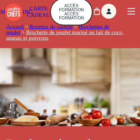
ACCÈS
CARTE
FORMATION
AMBUILDING
ACCÈS
CADEAU
FORMATION
Accueil
>
Recettes de cuisine
>
Brochettes de
poulet
>
Brochette de poulet mariné au lait de coco,
ananas et poivrons