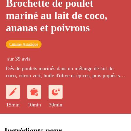
Brochette de poulet
mariné au lait de coco,
ananas et poivrons
Cuisine Asiatique
sur 39 avis
Dés de poulets marinés dans un mélange de lait de
coco, citron vert, huile d'olive et épices, puis piqués sur
une brochette. Chaque dé de poulet est séparé par un
cube d'ananas ou de poivron.
15min
10min
30min
Ingrédients pour