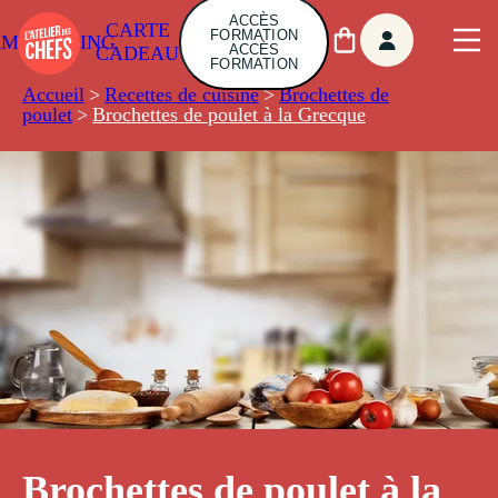
ACCÈS
CARTE
FORMATION
AMBUILDING
ACCÈS
CADEAU
FORMATION
Accueil
>
Recettes de cuisine
>
Brochettes de
poulet
>
Brochettes de poulet à la Grecque
Brochettes de poulet à la