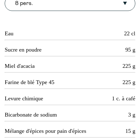
8 pers.
Eau
22
cl
Sucre en poudre
95
g
Miel d'acacia
225
g
Farine de blé Type 45
225
g
Levure chimique
1
c. à café
Bicarbonate de sodium
3
g
Mélange d'épices pour pain d'épices
15
g