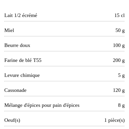
Lait 1/2 écrémé
15
cl
Miel
50
g
Beurre doux
100
g
Farine de blé T55
200
g
Levure chimique
5
g
Cassonade
120
g
Mélange d'épices pour pain d'épices
8
g
Oeuf(s)
1
pièce(s)