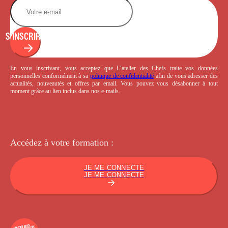
S'INSCRIRE
En vous inscrivant, vous acceptez que L’atelier des Chefs traite vos données
personnelles conformément à sa
politique de confidentialité
afin de vous adresser des
actualités, nouveautés et offres par email. Vous pouvez vous désabonner à tout
moment grâce au lien inclus dans nos e-mails.
Accédez à votre
formation :
JE ME CONNECTE
JE ME CONNECTE