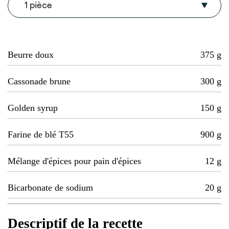
1 pièce
Beurre doux
375
g
Cassonade brune
300
g
Golden syrup
150
g
Farine de blé T55
900
g
Mélange d'épices pour pain d'épices
12
g
Bicarbonate de sodium
20
g
Descriptif de la recette