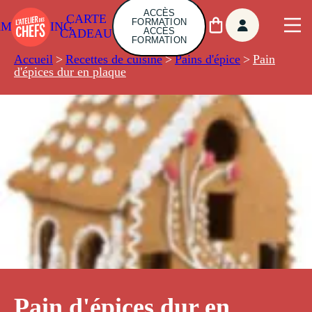
ACCÈS
CARTE
FORMATION
AMBUILDING
ACCÈS
CADEAU
FORMATION
Accueil
>
Recettes de cuisine
>
Pains d'épice
>
Pain
d'épices dur en plaque
Pain d'épices dur en