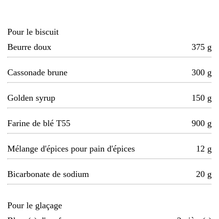
Pour le biscuit
Beurre doux
375
g
Cassonade brune
300
g
Golden syrup
150
g
Farine de blé T55
900
g
Mélange d'épices pour pain d'épices
12
g
Bicarbonate de sodium
20
g
Pour le glaçage