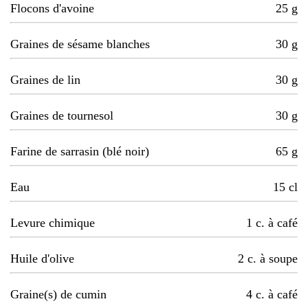
Flocons d'avoine
25
g
Graines de sésame blanches
30
g
Graines de lin
30
g
Graines de tournesol
30
g
Farine de sarrasin (blé noir)
65
g
Eau
15
cl
Levure chimique
1
c. à café
Huile d'olive
2
c. à soupe
Graine(s) de cumin
4
c. à café