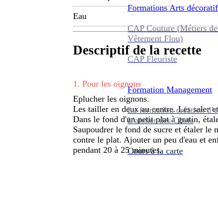
Formations
Arts décoratif
Eau
CAP Couture (Métiers de
Vêtement Flou)
Descriptif de la recette
CAP Fleuriste
1
.
Pour les oignons
Formation
Management
Eplucher les oignons.
Les tailler en deux au centre. Les saler e
La formation création d’e
Dans le fond d'un petit plat à gratin, étale
L’atelier des Chefs
Saupoudrer le fond de sucre et étaler le 
contre le plat. Ajouter un peu d'eau et e
pendant 20 à 25 minutes.
Cours à la carte