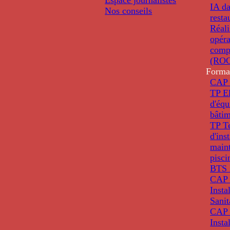
IA da
Nos conseils
resta
Réali
opéra
comp
(ROC
Forma
CAP 
TP El
d'éq
bâti
TP T
d'ins
main
pisci
BTS 
CAP 
Insta
Sanit
CAP 
Insta