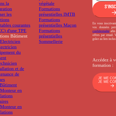
ns la
végétale
S'INS
uration
Formations
ser les
présentielles
IMTB
tions
Formations
En vous inscrivant
tables courantes
présentielles
Maçon
vos données per
C) d'une TPE
Formations
confidentialité
afin 
offres par email.
tions
Bâtiment
présentielles
grâce au lien inclu
Electricien
Sommellerie
ectricien
uipement du
ment
Accédez à v
echnicien
formation :
tallation et de
tenance de
JE ME CO
nes
JE ME CO
Bâtiment
Monteur en
llations
aires
Monteur en
llations