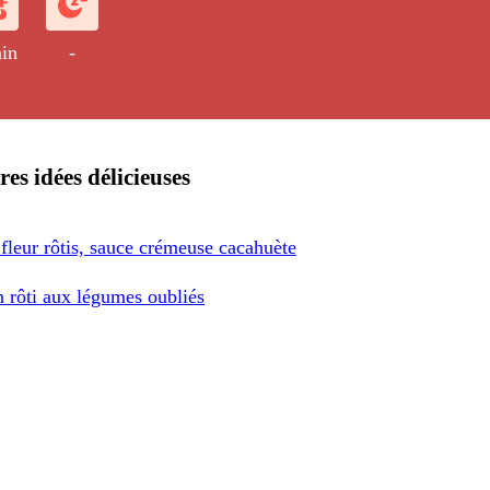
in
-
res idées délicieuses
fleur rôtis, sauce crémeuse cacahuète
 rôti aux légumes oubliés