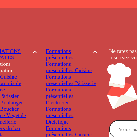
ATIONS
Formations
Ne ratez pas
TALES
présentielles
Inscrivez-vo
tions
Formations
ration
présentielles
Cuisine
Cuisine
Formations
ommis de
présentielles
Pâtisserie
ine
Formations
âtissier
présentielles
Boulanger
Electricien
Boucher
Formations
ine Végétale
présentielles
ellerie
Diététique
rs du bar
Formations
ta
présentielles
Cuisine