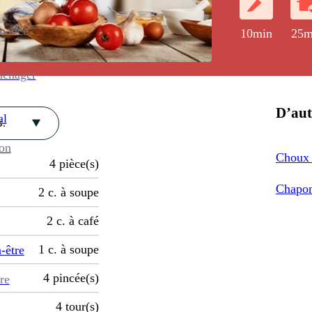
enance
10min
25m
ménager
D’aut
al
.
ion
Choux 
4
pièce(s)
Chapon
2
c. à soupe
2
c. à café
1
c. à soupe
-être
4
pincée(s)
re
4
tour(s)