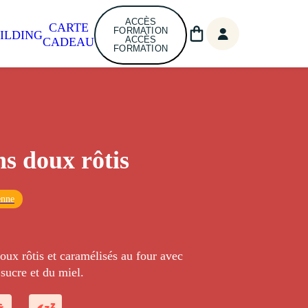
ACCÈS
CARTE
FORMATION
ILDING
ACCÈS
CADEAU
FORMATION
s doux rôtis
enne
ux rôtis et caramélisés au four avec
sucre et du miel.