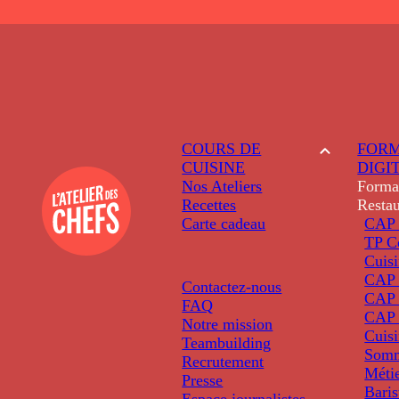
COURS DE
FORM
CUISINE
DIGI
Nos Ateliers
Forma
Recettes
Restau
Carte cadeau
CAP 
TP C
Cuis
CAP P
Contactez-nous
CAP 
FAQ
CAP 
Notre mission
Cuis
Teambuilding
Somm
Recrutement
Métie
Presse
Baris
Espace journalistes