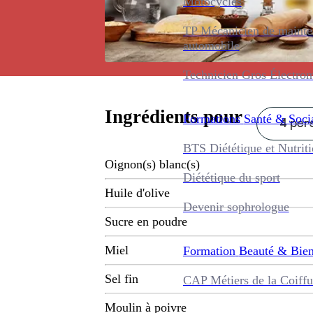
Motocycles
TP Mécanicien de maint
automobile
Technicien Gros Électro
Ingrédients pour
Formations
Santé & Soci
4 pers
BTS Diététique et Nutrit
Oignon(s) blanc(s)
Diététique du sport
Huile d'olive
Devenir sophrologue
Sucre en poudre
Miel
Formation
Beauté & Bien
Sel fin
CAP Métiers de la Coiffu
Moulin à poivre