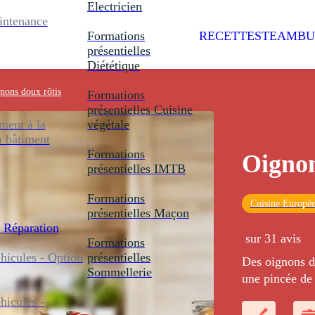
Electricien
intenance
Formations
RECETTES
TEAMBU
présentielles
Diététique
nons doux rôtis
Formations
présentielles
Cuisine
ent à la
végétale
u bâtiment
Formations
Oignon
présentielles
IMTB
Formations
Cuisine Europé
présentielles
Maçon
 Réparation
sur 31 avis
Formations
icules - Option
présentielles
Des oignons do
Sommellerie
une pincée de 
icules -