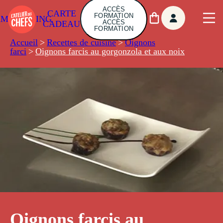
ACCÈS
CARTE
FORMATION
AMBUILDING
ACCÈS
CADEAU
FORMATION
Accueil
>
Recettes de cuisine
>
Oignons
farci
>
Oignons farcis au gorgonzola et aux noix
Oignons farcis au