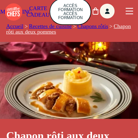
ACCÈS
CARTE
FORMATION
AMBUILDING
ACCÈS
CADEAU
FORMATION
Accueil
>
Recettes de cuisine
>
Chapons rôtis
>
Chapon
rôti aux deux pommes
Chapon rôti aux deux