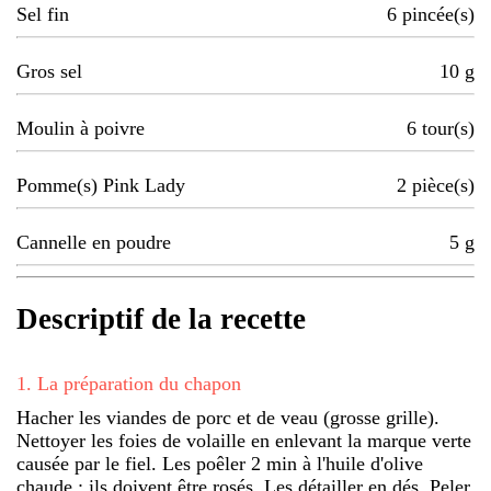
Sel fin
6
pincée(s)
Gros sel
10
g
Moulin à poivre
6
tour(s)
Pomme(s) Pink Lady
2
pièce(s)
Cannelle en poudre
5
g
Descriptif de la recette
1
.
La préparation du chapon
Hacher les viandes de porc et de veau (grosse grille).
Nettoyer les foies de volaille en enlevant la marque verte
causée par le fiel. Les poêler 2 min à l'huile d'olive
chaude : ils doivent être rosés. Les détailler en dés. Peler,