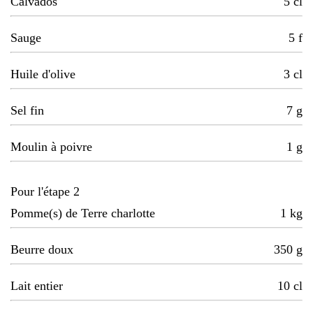
Calvados
5
cl
Sauge
5
f
Huile d'olive
3
cl
Sel fin
7
g
Moulin à poivre
1
g
Pour l'étape 2
Pomme(s) de Terre charlotte
1
kg
Beurre doux
350
g
Lait entier
10
cl