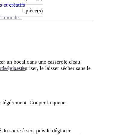
s et créatifs
1
pièce(s)
 la mode -
lacer un bocal dans une casserole d'eau
ntreprise de
e le pasteuriser, le laisser sécher sans le
er légèrement. Couper la queue.
 du sucre à sec, puis le déglacer