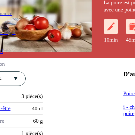
La poire est p
avec une point
enance
à la saveur ma
ménager
10min
45m
al
ion
D’au
.
Poire
3
pièce(s)
i - c
-être
40
cl
poire
re
60
g
1
pièce(s)