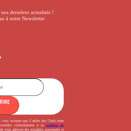
 nos dernières
actualités !
us à notre Newsletter
.
CRIRE
, vous acceptez que L’atelier des Chefs traite
sonnelles conformément à sa
politique de
de vous adresser des actualités, nouveautés et