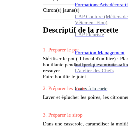
Formations
Arts décoratif
Citron(s) jaune(s)
CAP Couture (Métiers de
Vêtement Flou)
Descriptif de la recette
CAP Fleuriste
1
.
Préparer le pot
Formation
Management
Stériliser le pot ( 1 bocal d'un litre) : P
La formation création d’e
bouillante pendant quelques minutes afin d
L’atelier des Chefs
ressuyer.
Faire bouillir le joint.
2
.
Préparer les fruits
Cours à la carte
Laver et éplucher les poires, les citronn
3
.
Préparer le sirop
Dans une casserole, caraméliser la moitié