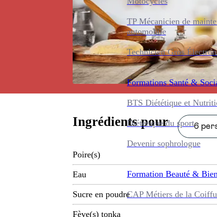
Motocycles
TP Mécanicien de maint
automobile
Technicien Gros Électro
Formations
Santé & Soci
BTS Diététique et Nutrit
Ingrédients pour
Diététique du sport
6 pers
Devenir sophrologue
Poire(s)
Formation
Beauté & Bien
Eau
CAP Métiers de la Coiffu
Sucre en poudre
Fève(s) tonka