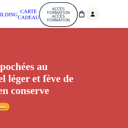
ACCÈS
CARTE
FORMATION
ILDING
ACCÈS
CADEAU
FORMATION
 pochées au
l léger et fève de
en conserve
enne