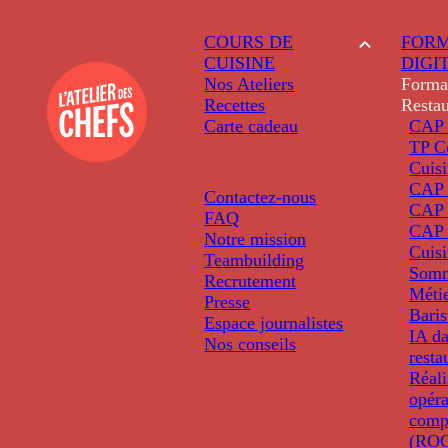
COURS DE
FORM
CUISINE
DIGI
Nos Ateliers
Forma
Recettes
Restau
Carte cadeau
CAP 
TP C
Cuis
CAP P
Contactez-nous
CAP 
FAQ
CAP 
Notre mission
Cuis
Teambuilding
Somm
Recrutement
Métie
Presse
Baris
Espace journalistes
IA da
Nos conseils
resta
Réali
opéra
comp
(ROC