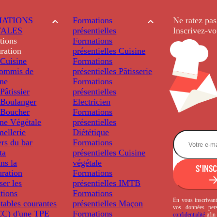
ATIONS
Formations
Ne ratez pas
TALES
présentielles
Inscrivez-vo
tions
Formations
ration
présentielles
Cuisine
Cuisine
Formations
ommis de
présentielles
Pâtisserie
ine
Formations
âtissier
présentielles
Boulanger
Electricien
Boucher
Formations
ine Végétale
présentielles
ellerie
Diététique
rs du bar
Formations
ta
présentielles
Cuisine
ns la
végétale
S'INS
uration
Formations
ser les
présentielles
IMTB
tions
Formations
En vous inscrivant
tables courantes
présentielles
Maçon
vos données per
C) d'une TPE
Formations
confidentialité
afin 