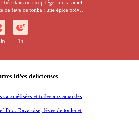
ochée dans un sirop léger au caramel,
e de fève de tonka : une épice poivrée
ltée.
in
1h
tres idées délicieuses
s caramélisées et tuiles aux amandes
hef Pro : Bavaroise, fèves de tonka et