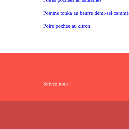
Pomme tonka au beurre demi-sel caraméli
Poire pochée au citron
Suivez nous !