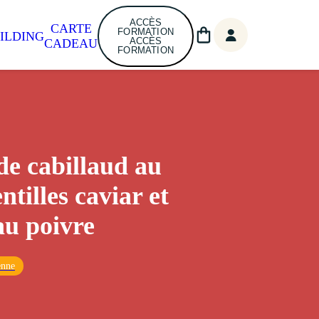
ACCÈS
CARTE
FORMATION
ILDING
ACCÈS
CADEAU
FORMATION
de cabillaud au
entilles caviar et
au poivre
enne