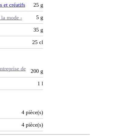
s et créatifs
25
g
5
g
 la mode -
35
g
25
cl
ntreprise de
200
g
1
l
4
pièce(s)
4
pièce(s)