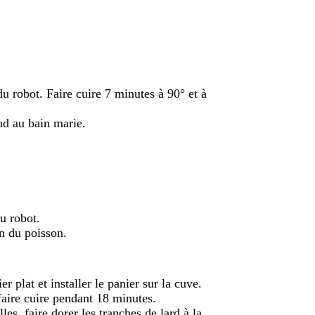
du robot. Faire cuire 7 minutes à 90° et à
ud au bain marie.
du robot.
on du poisson.
r plat et installer le panier sur la cuve.
ire cuire pendant 18 minutes.
les, faire dorer les tranches de lard à la