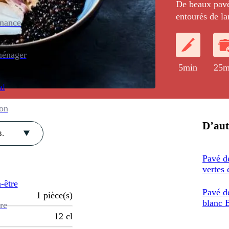
De beaux pavés
entourés de lar
enance
'caviar' et un
ménager
5min
25m
al
ion
D’aut
.
Pavé de
vertes 
-être
Pavé de
1
pièce(s)
blanc B
re
12
cl