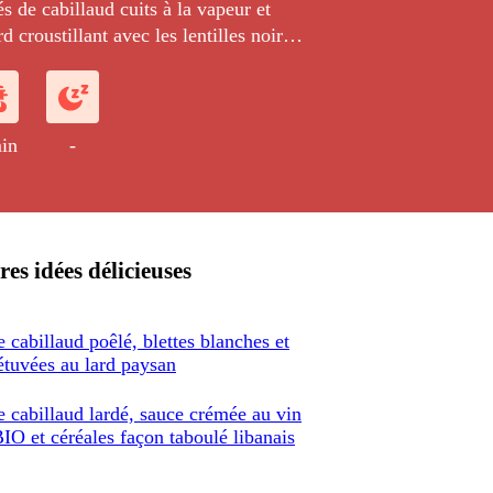
 de cabillaud cuits à la vapeur et
d croustillant avec les lentilles noires
e sauce au poivre onctueuse.
in
-
res idées délicieuses
 cabillaud poêlé, blettes blanches et
étuvées au lard paysan
 cabillaud lardé, sauce crémée au vin
IO et céréales façon taboulé libanais