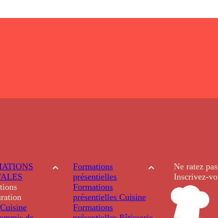
ATIONS
Formations
Ne ratez pas
TALES
présentielles
Inscrivez-vo
tions
Formations
ration
présentielles
Cuisine
Cuisine
Formations
ommis de
présentielles
Pâtisserie