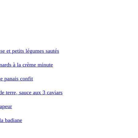
se et petits légumes sautés
inards à la crème minute
de panais confit
e terre, sauce aux 3 caviars
vapeur
la badiane