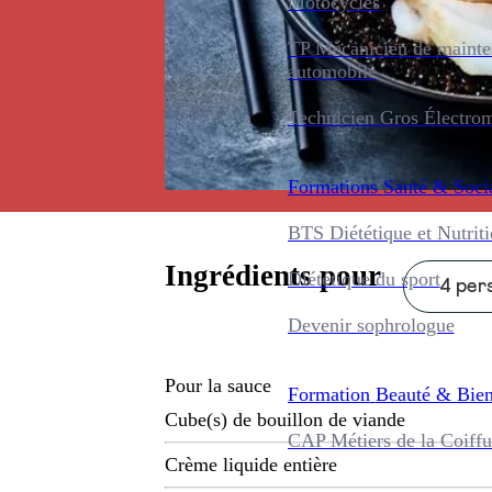
Motocycles
TP Mécanicien de maint
automobile
Technicien Gros Électro
Formations
Santé & Soci
BTS Diététique et Nutrit
Ingrédients pour
Diététique du sport
4 pers
Devenir sophrologue
Pour la sauce
Formation
Beauté & Bien
Cube(s) de bouillon de viande
CAP Métiers de la Coiffu
Crème liquide entière