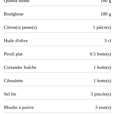
Quinoa blond
180
g
Boulghour
180
g
Citron(s) jaune(s)
1
pièce(s)
Huile d'olive
3
cl
Persil plat
0.5
botte(s)
Coriandre fraîche
1
botte(s)
Ciboulette
1
botte(s)
Sel fin
3
pincée(s)
Moulin à poivre
3
tour(s)