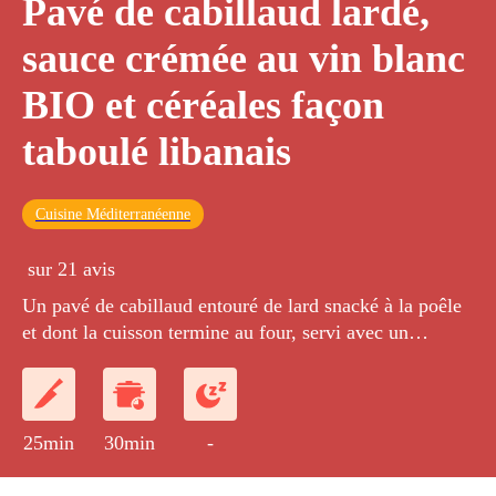
Pavé de cabillaud lardé,
sauce crémée au vin blanc
BIO et céréales façon
taboulé libanais
Cuisine Méditerranéenne
sur 21 avis
Un pavé de cabillaud entouré de lard snacké à la poêle
et dont la cuisson termine au four, servi avec un
mélange de quinoa et de boulghour cuisiné comme un
taboulé libanais, avec des herbes fraîches.
25min
30min
-